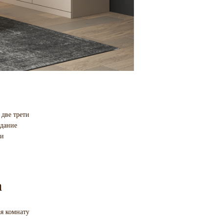
 две трети
здание
 и
а
ая комнату