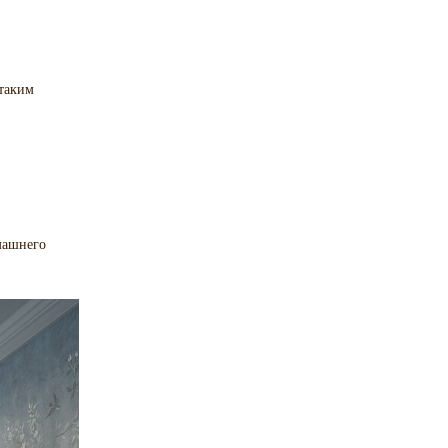
 таким
машнего