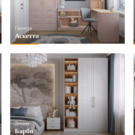
Гарнитур
Аскетта
Детская
Барби