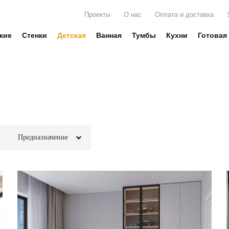
Проекты
О нас
Оплата и доставка
жие
Стенки
Детская
Ванная
Тумбы
Кухни
Готовая
Предназначение
Для белья
Стекло
Для вещей
Фотопечать
Для декора
Глянец
Для книг