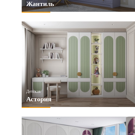
Жантиль
Детская
Астория