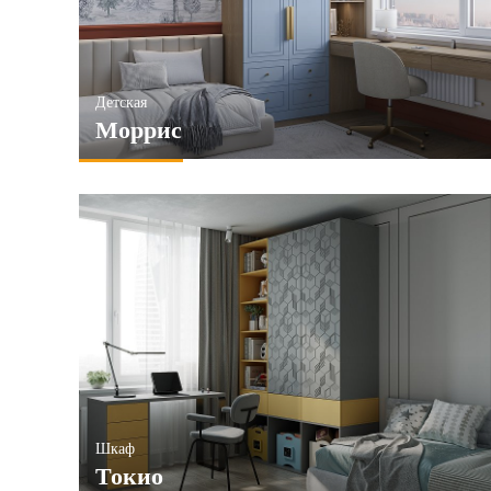
Детская
Моррис
Шкаф
Токио