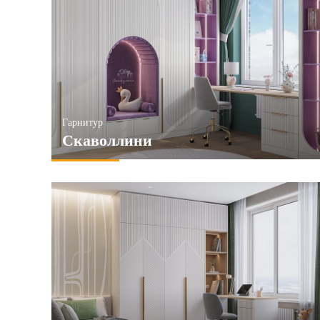
Гарнитур
Скаволлини