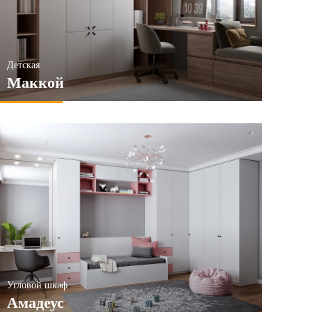
Детская
Маккой
Угловой шкаф
Амадеус