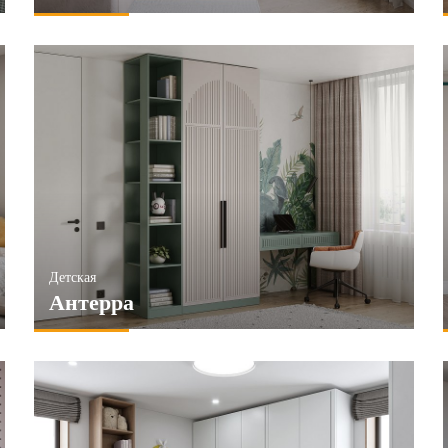
Детская
Антерра