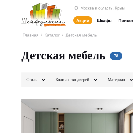
Москва и область, Крым
Акции
Шкафы
Прихо
Главная
/
Каталог
/
Детская мебель
Детская мебель
Стиль
Количество дверей
Материал
Классика
2х створчатые
Лофт
МДФ
Неоклассика
3х створчатые
Минимализм
ЛДСП
Модерн
4х створчатые
Этнический
Шпон
Современный
5и створчатые
Скандинавский
Кожа