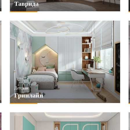
Таврида
Детская
Гринлайн