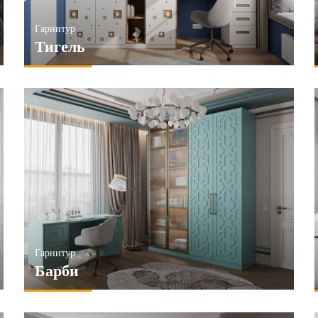
Гарнитур
Тигель
Гарнитур
Барби