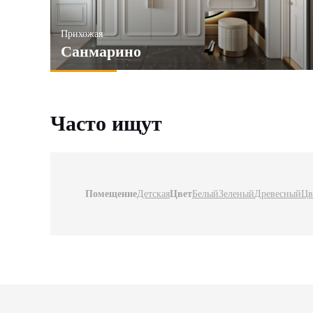
Прихожая
Санмарино
Часто ищут
Помещение
Детская
Цвет
Белый
Зеленый
Древесный
Цв