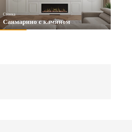
Стенка
Санмарино с камином