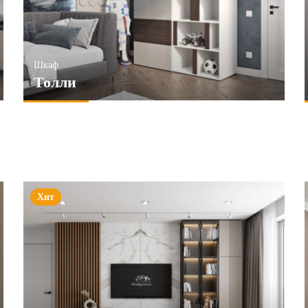
Шкаф
Толли
Хит