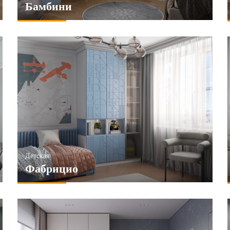
Бамбини
Детская
Фабрицио