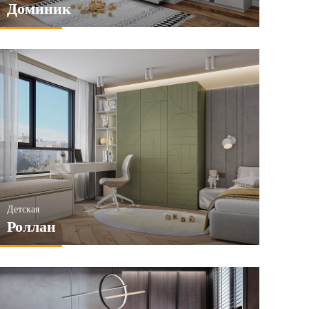
Доминик
Детская
Роллан