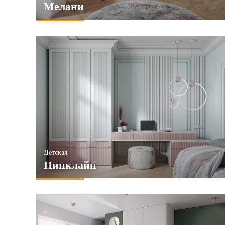
Мелани
Детская
Пинклайн