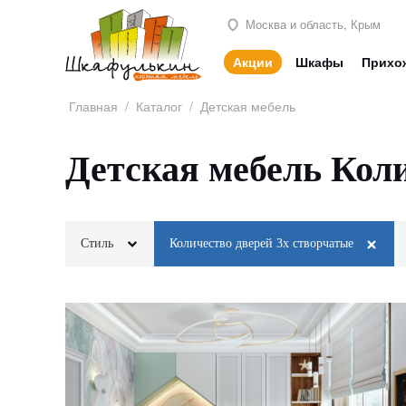
Москва и область, Крым
Акции
Шкафы
Прихо
Главная
/
Каталог
/
Детская мебель
Детская мебель Коли
Стиль
Количество дверей 3х створчатые
Классика
2х створчатые
Лофт
Неоклассика
3х створчатые
Минимализм
Модерн
4х створчатые
Этнический
Современный
5и створчатые
Скандинавский