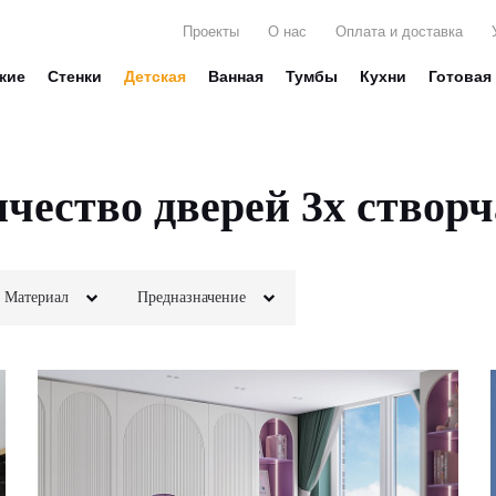
Проекты
О нас
Оплата и доставка
жие
Стенки
Детская
Ванная
Тумбы
Кухни
Готовая
чество дверей 3х створ
Материал
Предназначение
МДФ
Для белья
Стекло
ЛДСП
Для вещей
Фотопечать
Шпон
Для декора
Глянец
Кожа
Для книг