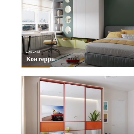
Детская
Контерри