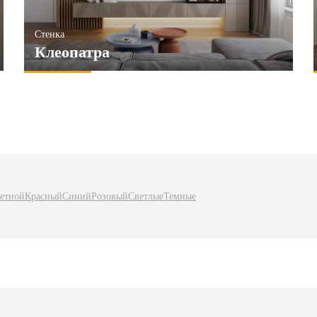
Стенка
Клеопатра
етной
Красный
Синий
Розовый
Светлые
Темные