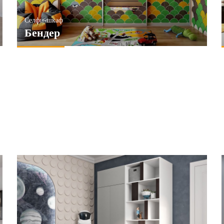
Селфи-шкаф
Бендер