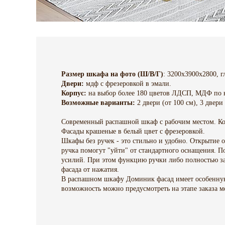
Размер шкафа на фото (Ш/В/Г)
: 3200х3900х2800, г
Двери:
мдф с фрезеровкой в эмали.
Корпус:
на выбор более 180 цветов ЛДСП, МДФ по 
Возможные варианты:
2 двери (от 100 см), 3 двери 
Современный распашной шкаф с рабочим местом. Ко
Фасады крашеные в белый цвет с фрезеровкой.
Шкафы без ручек - это стильно и удобно. Открытие 
ручка помогут "уйти" от стандартного оснащения. П
усилий. При этом функцию ручки либо полностью з
фасада от нажатия.
В распашном шкафу Доминик фасад имеет особенную 
возможность можно предусмотреть на этапе заказа 