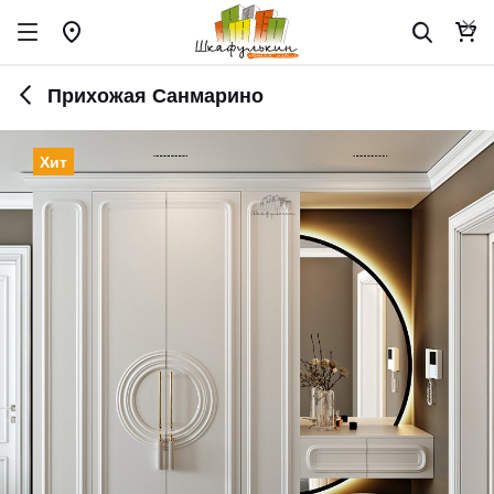
Прихожая Санмарино
Хит