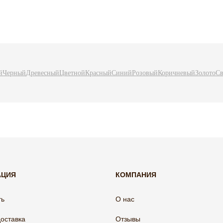
й
Черный
Древесный
Цветной
Красный
Синий
Розовый
Коричневый
Золото
Св
АЦИЯ
КОМПАНИЯ
ть
О нас
доставка
Отзывы