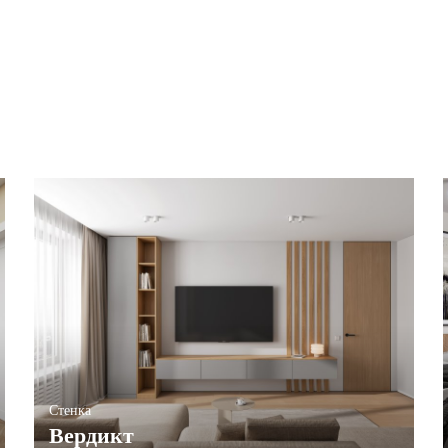
Стенка
Вердикт