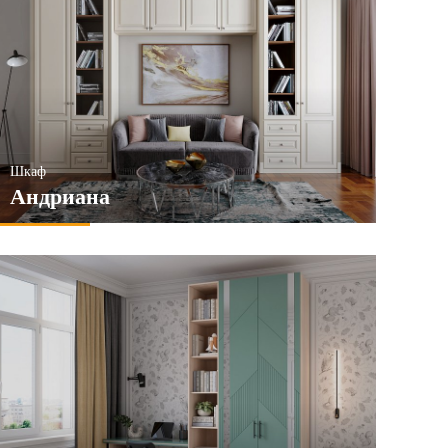
Шкаф
Андриана