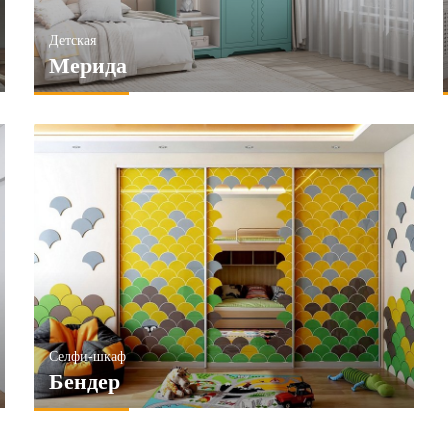
Детская
Мерида
Селфи-шкаф
Бендер