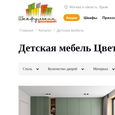
Москва и область, Крым
Акции
Шкафы
Прихо
Главная
/
Каталог
/
Детская мебель
Детская мебель Цве
Стиль
Количество дверей
Материал
Классика
2х створчатые
Лофт
МДФ
Неоклассика
3х створчатые
Минимализм
ЛДСП
Модерн
4х створчатые
Этнический
Шпон
Современный
5и створчатые
Скандинавский
Кожа