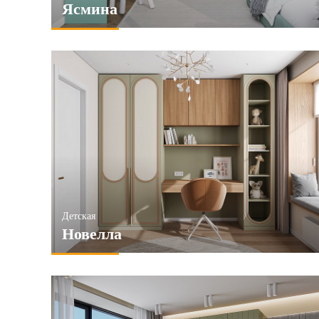
Ясмина
Детская
Новелла