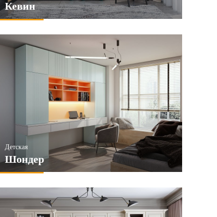
Кевин
Детская
Шондер