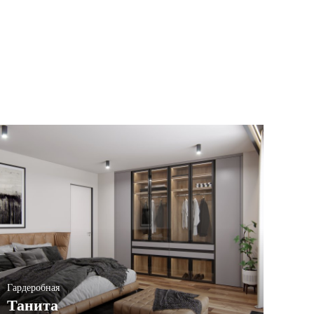
Гардеробная
Танита