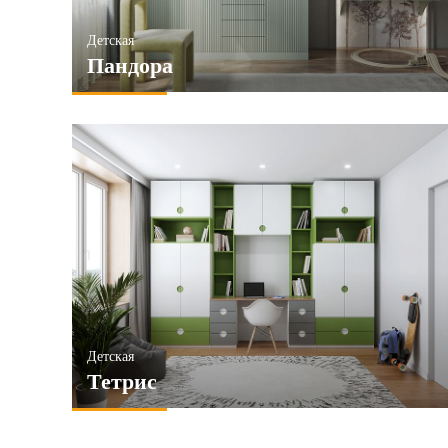
Детская
Пандора
Детская
Тетрис