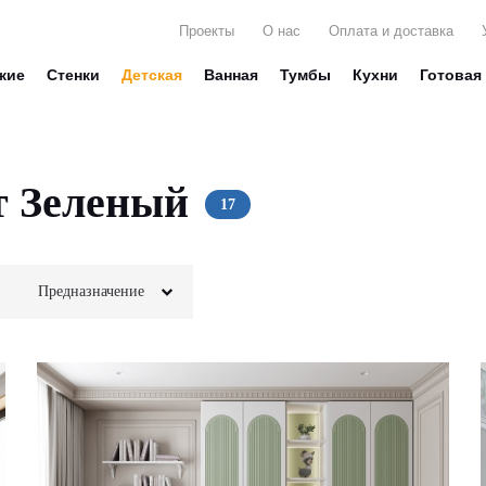
Проекты
О нас
Оплата и доставка
жие
Стенки
Детская
Ванная
Тумбы
Кухни
Готовая
т Зеленый
Предназначение
Для белья
Стекло
Для вещей
Фотопечать
Для декора
Глянец
Для книг