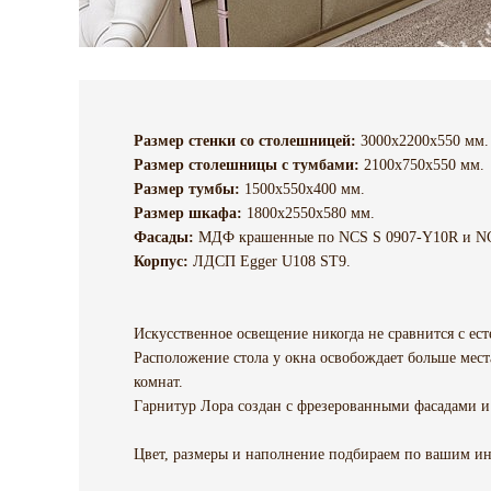
Размер стенки со столешницей:
3000х2200х550 мм
Размер столешницы с тумбами:
2100х750х550 мм.
Размер тумбы:
1500х550х400 мм.
Размер шкафа:
1800х2550х580 мм.
Фасады:
МДФ крашенные по NCS S 0907-Y10R и NCS
Корпус:
ЛДСП Egger U108 ST9.
Искусственное освещение никогда не сравнится с ест
Расположение стола у окна освобождает больше места
комнат.
Гарнитур Лора создан с фрезерованными фасадами и
Цвет, размеры и наполнение подбираем по вашим и