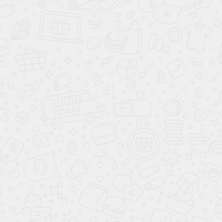
Стенка
Ватсон
Хиты продаж
Хит