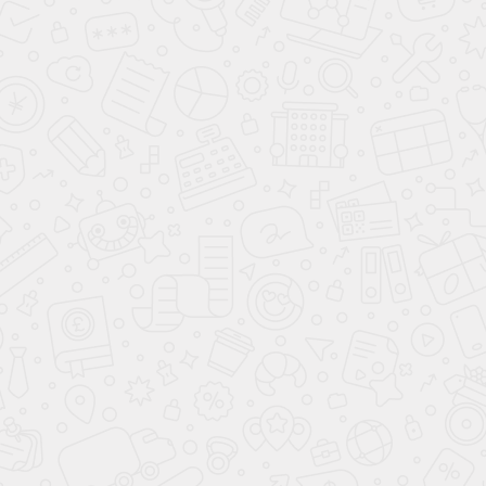
Шкаф с рабочей зоной
Ариндо
Возможно вам понравится