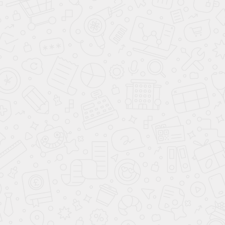
Прихожая
Санмарино
Часто ищут
Помещение
Гардеробная
Детская
Цвет
Белый
Зеленый
Серый
Черный
Древесный
Цветной
Красный
Синий
Розовый
Коричневый
Золото
Светлые
Темные