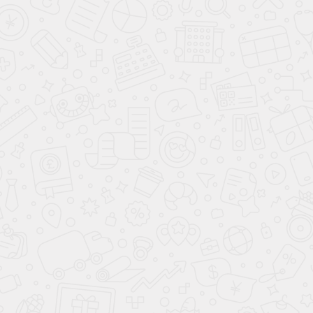
Детская
Мантана
Шкаф
Толли