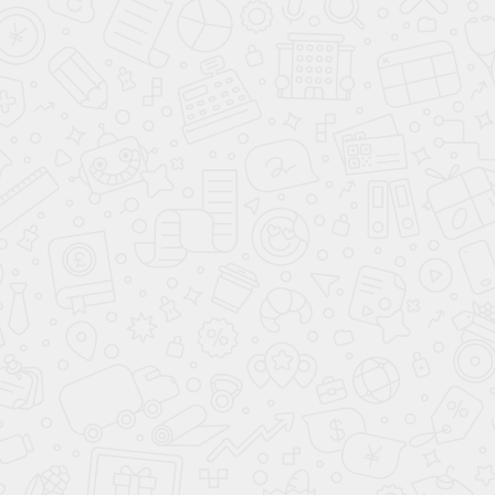
Детская
Мантана
Встроенный шкаф-купе 3 двери
Весна