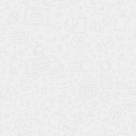
Часто ищут
Помещение
Детская
Цвет
Белый
Зеленый
Серый
Черный
Древесный
Цветной
Красный
Синий
Розовый
Коричневый
Золото
Светлые
Темные
8 (800) 200-98-18
Консультации и заказ по телефону
с 09:00 до 21:00 без выходных