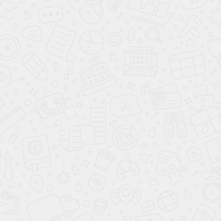
Хиты продаж
Хит
Прихожая
Санмарино