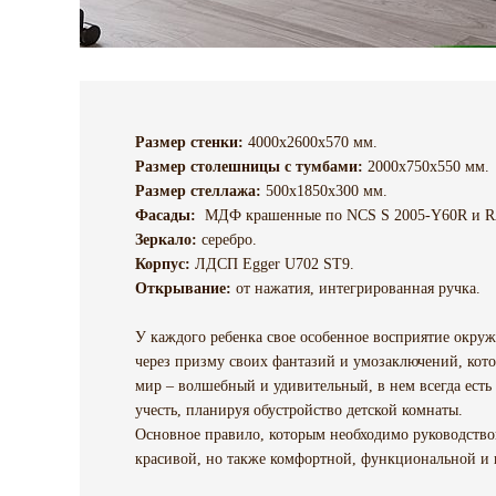
Размер стенки:
4000х2600х570 мм.
Размер столешницы с тумбами:
2000х750х550 мм.
Размер стеллажа:
500х1850х300 мм.
Фасады:
МДФ крашенные по NCS S 2005-Y60R и R
Зеркало:
серебро.
Корпус:
ЛДСП Egger U702 ST9.
Открывание:
от нажатия, интегрированная ручка.
У каждого ребенка свое особенное восприятие окру
через призму своих фантазий и умозаключений, кот
мир – волшебный и удивительный, в нем всегда есть
учесть, планируя обустройство детской комнаты.
Основное правило, которым необходимо руководствов
красивой, но также комфортной, функциональной и 