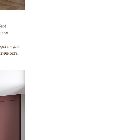
бый
шарм.
рсть – для
ктичность,