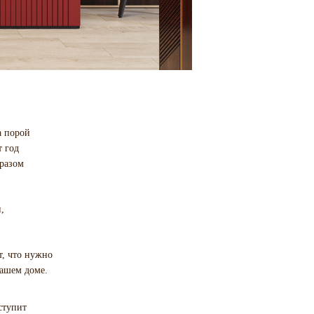
а порой
 год
бразом
,
т, что нужно
вашем доме.
ступит