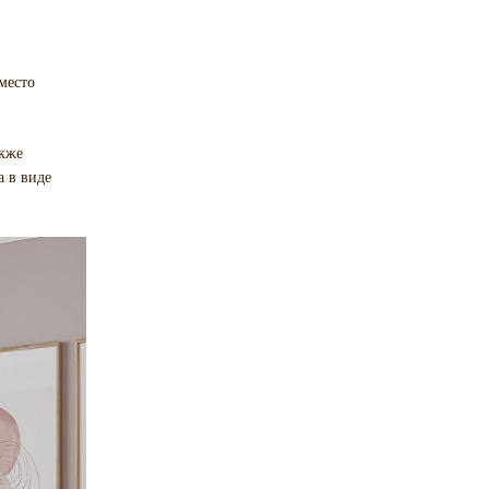
место
акже
а в виде