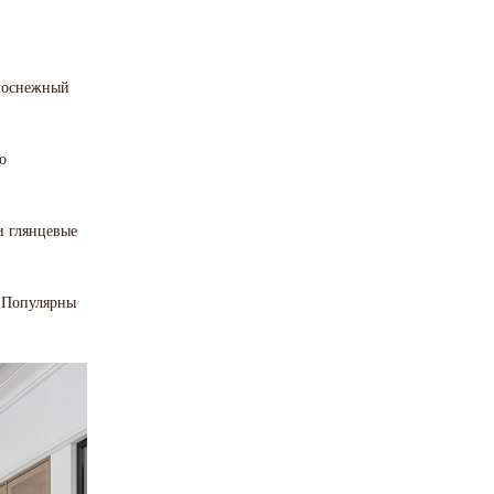
елоснежный
о
и глянцевые
. Популярны