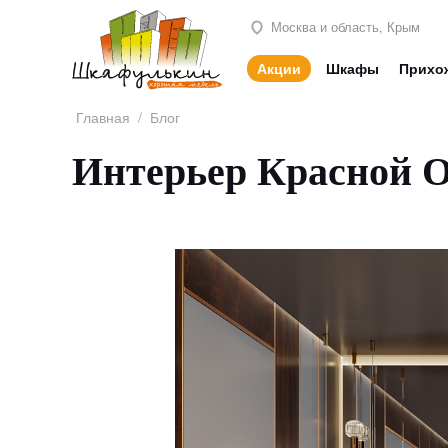
Москва и область, Крым
Акции
Шкафы
Прихо
Главная
/
Блог
Интерьер Красной О