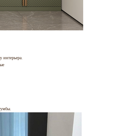
у интерьера.
ные
тумбы.