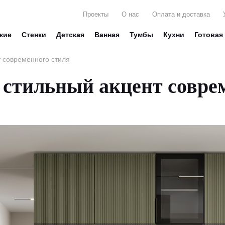
Проекты
О нас
Оплата и доставка
жие
Стенки
Детская
Ванная
Тумбы
Кухни
Готовая
т современного стиля
 стильный акцент совре