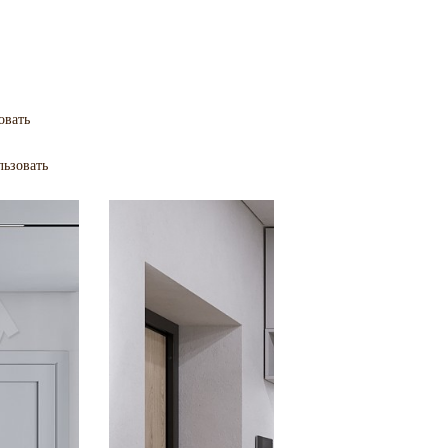
овать
ьзовать