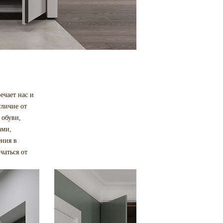
ечает нас и
тличие от
 обуви,
ами,
ения в
чаться от