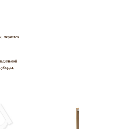
, перчаток.
ладильной
оуборда,