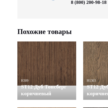
8 (800) 200-98-18
Похожие товары
H309
H1303
ST12 Дуб Тонсберг
ST12 Ду
коричневый
коричн