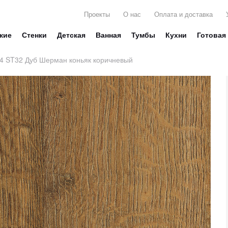
Проекты
О нас
Оплата и доставка
жие
Стенки
Детская
Ванная
Тумбы
Кухни
Готовая
4 ST32 Дуб Шерман коньяк коричневый