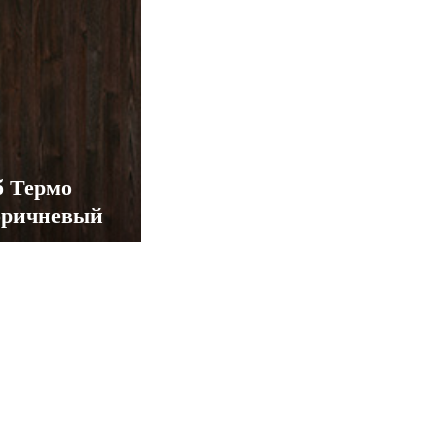
б Термо
оричневый