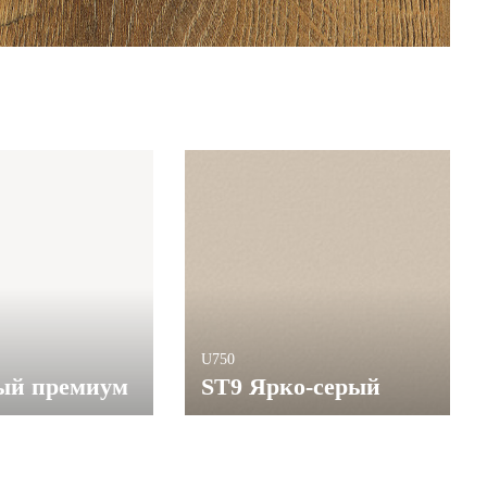
U750
ый премиум
ST9 Ярко-серый