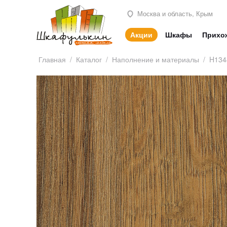
Москва и область, Крым
Акции
Шкафы
Прихо
Главная
/
Каталог
/
Наполнение и материалы
/
H134