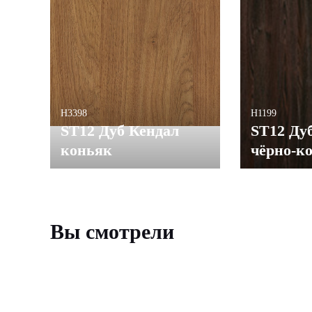
H3398
H1199
ST12 Дуб Кендал
ST12 Ду
коньяк
чёрно-к
Вы смотрели