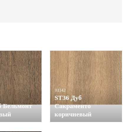
H1142
ST36 Дуб
б Бельмонт
Сакраменто
евый
коричневый