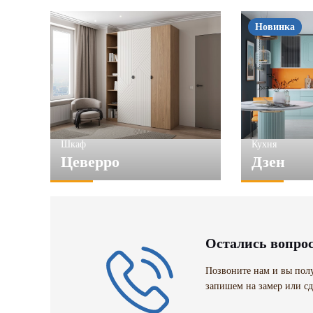
Новинка
Шкаф
Кухня
Цеверро
Дзен
Остались вопро
Позвоните нам и вы полу
запишем на замер или сд