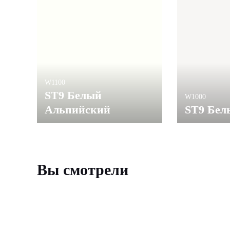
W1100
ST9 Белый
W1000
Альпийский
ST9 Бел
Вы смотрели