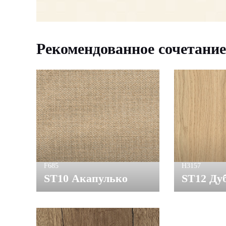
Рекомендованное сочетание
F685
H3157
ST10 Акапулько
ST12 Ду