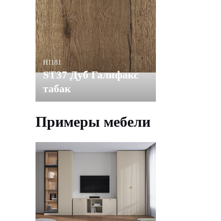
H1181
ST37 Дуб Галифакс
табак
Примеры мебели