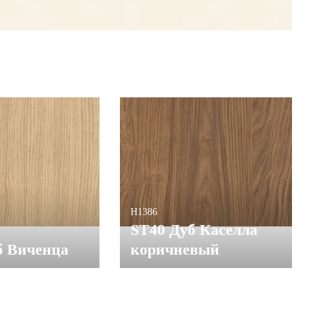
H1386
ST40 Дуб Каселла
б Виченца
коричневый