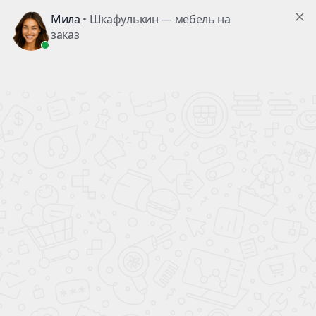
Заказ №6058