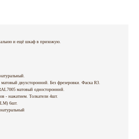
спальню и ещё шкаф в прихожую.
натуральный.
матовый двухсторонний. Без фрезеровки. Фаска R3.
RAL7005 матовый односторонний.
в - нажатием. Толкатели 4шт.
BLM) 6шт.
 натуральный