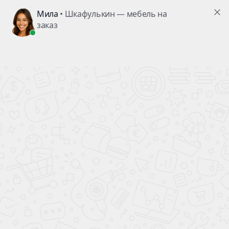
Заказ №1175