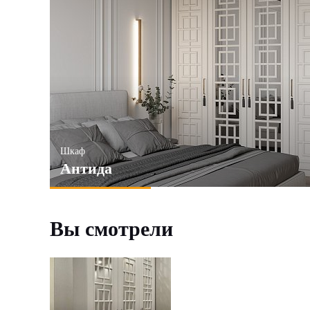
Шкаф
Антида
Вы смотрели