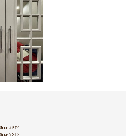
йский ST9.
йский ST9.