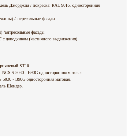
дель Джорджия / покраска: RAL 9016, односторонняя
жины) /антресольные фасады .
й) /антресольные фасады.
с доводчиком (частичного выдвижения).
оричневый ST10.
: NCS S 5030 - В90G односторонняя матовая.
S 5030 - B90G односторонняя матовая.
дель Шондер.