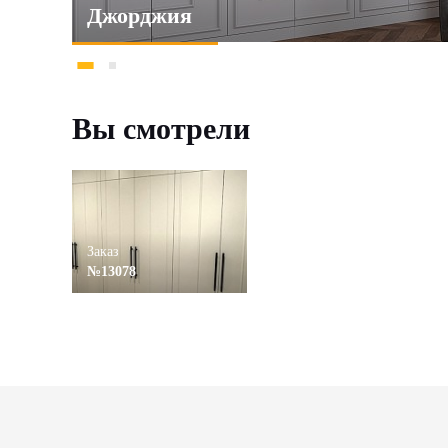
Джорджия
Вы смотрели
Заказ
№13078