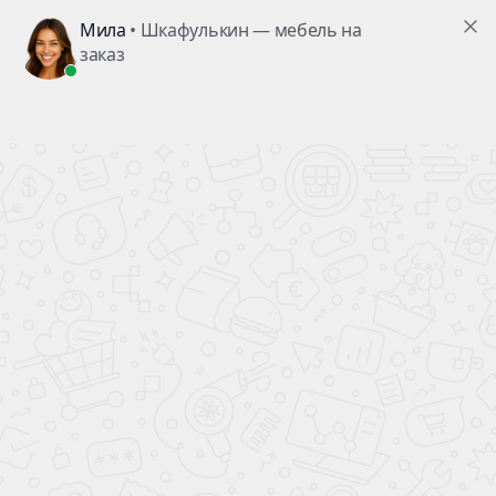
Заказ №13162