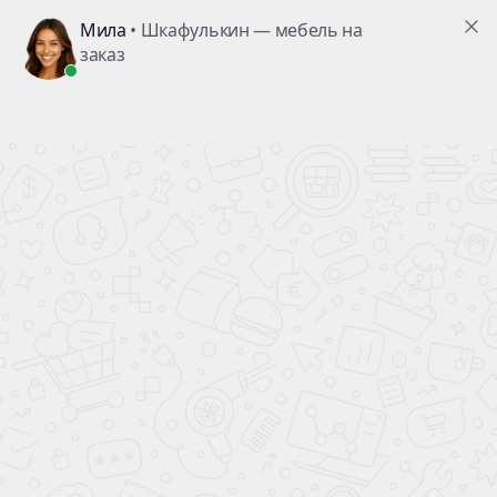
Заказ №13762