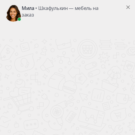
Заказ №13912