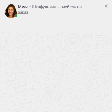
Заказ №13964