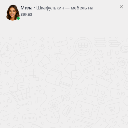
Заказ №14168