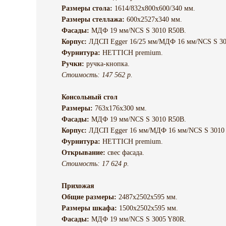
Размеры стола:
1614/832х800х600/340 мм.
Размеры стеллажа:
600х2527х340 мм.
Фасады:
МДФ 19 мм/NCS S 3010 R50B.
Корпус:
ЛДСП Egger 16/25 мм/МДФ 16 мм/NCS S 30
Фурнитура:
HETTICH premium.
Ручки:
ручка-кнопка.
Стоимость: 147 562 р.
Консольный стол
Размеры:
763х176х300 мм.
Фасады:
МДФ 19 мм/NCS S 3010 R50B.
Корпус:
ЛДСП Egger 16 мм/МДФ 16 мм/NCS S 3010
Фурнитура:
HETTICH premium.
Открывание:
свес фасада.
Стоимость: 17 624 р.
Прихожая
Общие размеры:
2487х2502х595 мм.
Размеры шкафа:
1500х2502х595 мм.
Фасады:
МДФ 19 мм/NCS S 3005 Y80R.