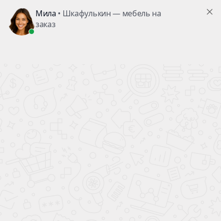
Заказ №16702