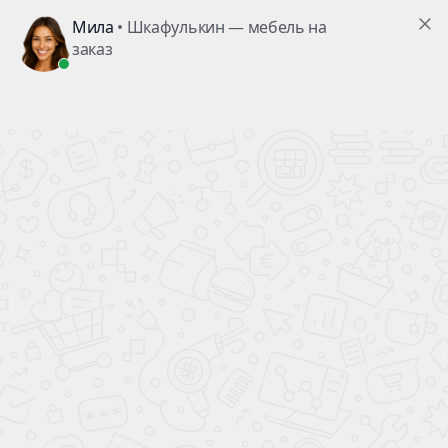
Заказ №16802