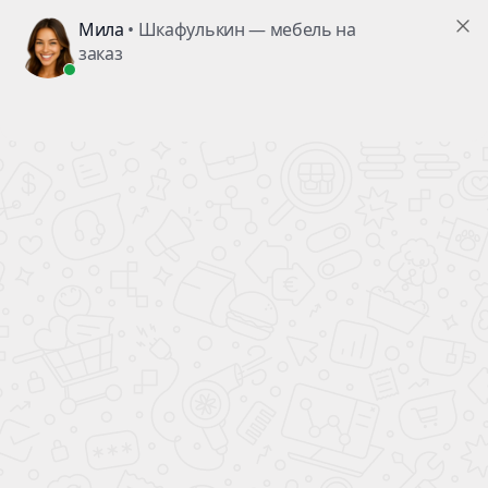
Заказ №17646