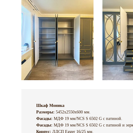
Шкаф Моника
Размеры:
5452х2550х600 мм.
Фасады:
МДФ 19 мм/NCS S 6502 G с патиной.
Фасады:
МДФ 19 мм/NCS S 6502 G с патиной и зерк
Корпус:
ЛДСП Egger 16/25 мм.