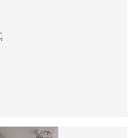
о.
Y.