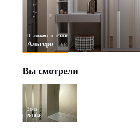
Прихожая с консолью
Альгеро
Вы смотрели
Заказ
№18120