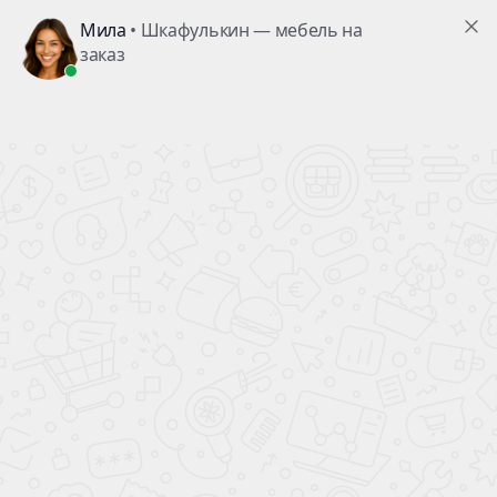
Заказ №18266