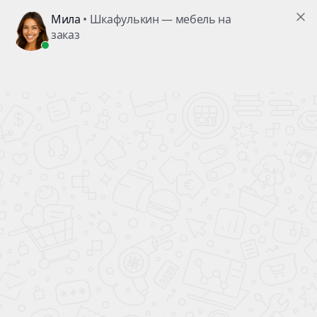
Заказ №18756