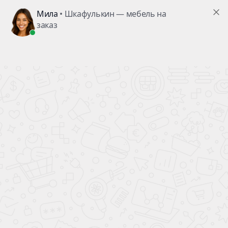
Заказ №18814