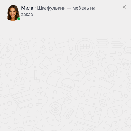
Заказ №18910