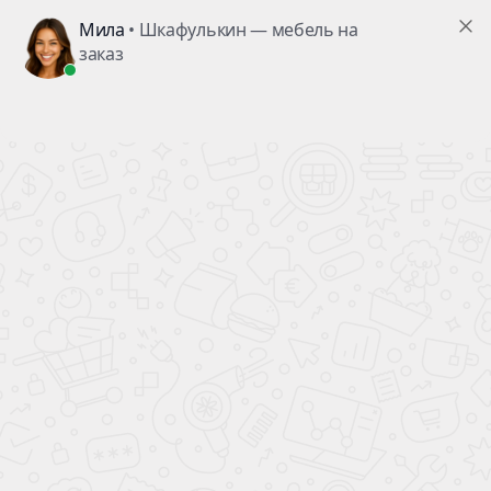
Заказ №19312