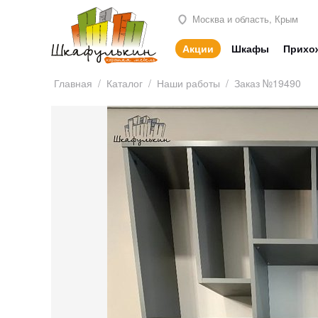
Москва и область, Крым
Акции
Шкафы
Прихо
Главная
/
Каталог
/
Наши работы
/
Заказ №19490