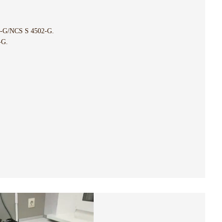
-G/NCS S 4502-G.
-G.