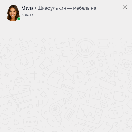
Заказ №20694