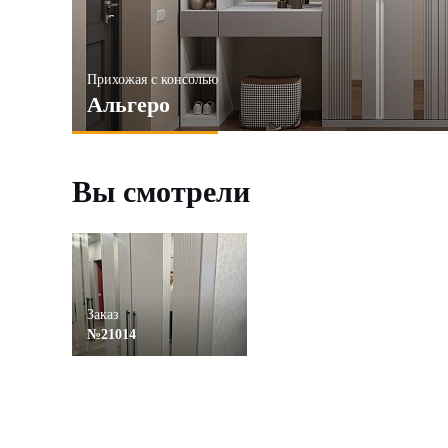
Прихожая с консолью
Альгеро
Вы смотрели
Заказ
№21014