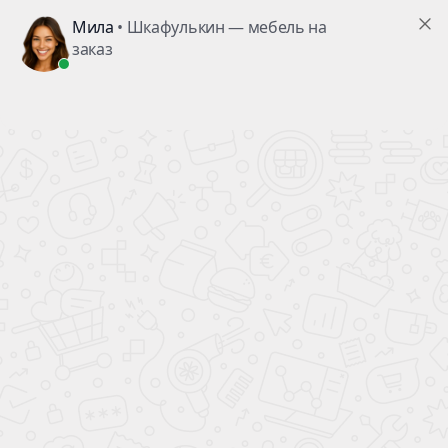
Заказ №21352