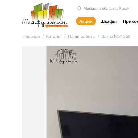
Москва и область, Крым
Акции
Шкафы
Прихо
Главная
/
Каталог
/
Наши работы
/
Заказ №21358