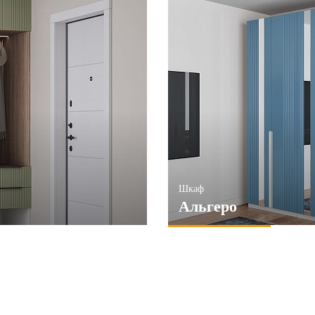
Шкаф
Альгеро