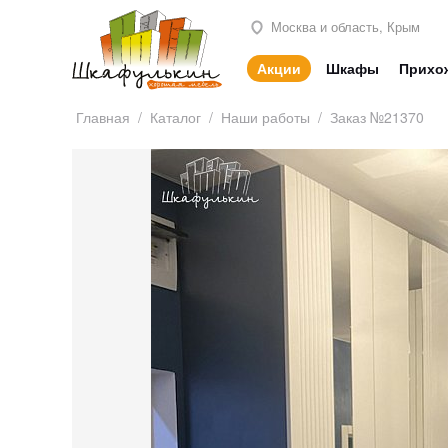
Москва и область, Крым
Акции
Шкафы
Прихо
Главная
/
Каталог
/
Наши работы
/
Заказ №21370