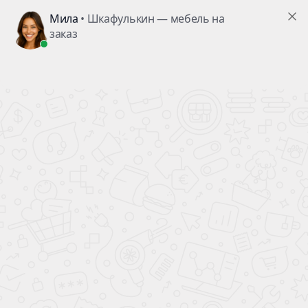
Заказ №21832