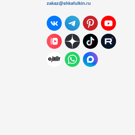
zakaz@shkafulkin.ru