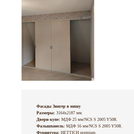
Фасады Зингер в нишу
Размеры:
3164х2187 мм.
Двери-купе:
МДФ 25 мм/NCS S 2005 Y50R.
Фальшпанель:
МДФ 16 мм/NCS S 2005 Y50R.
Фурнитура:
HETTICH premium.