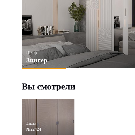
Шкаф
Зингер
Вы смотрели
Заказ
№22424