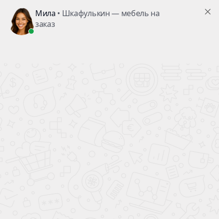
Заказ №22474