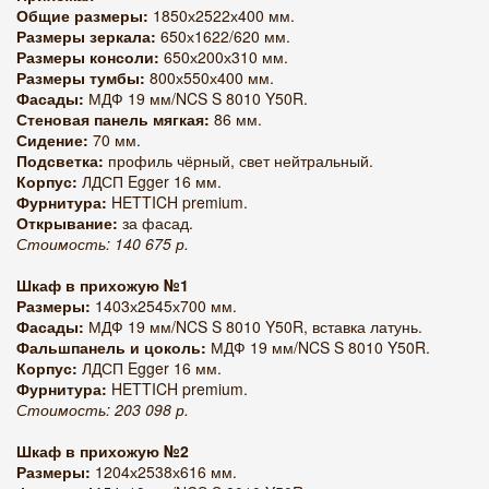
Общие размеры:
1850х2522х400 мм.
Размеры зеркала:
650х1622/620 мм.
Размеры консоли:
650х200х310 мм.
Размеры тумбы:
800х550х400 мм.
Фасады:
МДФ 19 мм/NCS S 8010 Y50R.
Стеновая панель мягкая:
86 мм.
Сидение:
70 мм.
Подсветка:
профиль чёрный, свет нейтральный.
Корпус:
ЛДСП Egger 16 мм.
Фурнитура:
HETTICH premium.
Открывание:
за фасад.
Стоимость: 140 675 р.
Шкаф в прихожую №1
Размеры:
1403х2545х700 мм.
Фасады:
МДФ 19 мм/NCS S 8010 Y50R, вставка латунь.
Фальшпанель и цоколь:
МДФ 19 мм/NCS S 8010 Y50R.
Корпус:
ЛДСП Egger 16 мм.
Фурнитура:
HETTICH premium.
Стоимость: 203 098 р.
Шкаф в прихожую №2
Размеры:
1204х2538х616 мм.