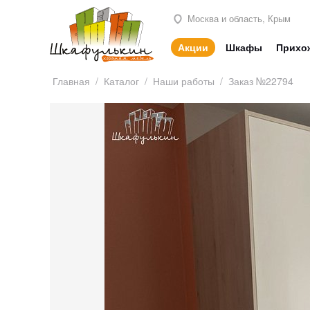
Москва и область, Крым
Акции
Шкафы
Прихо
Главная
/
Каталог
/
Наши работы
/
Заказ №22794