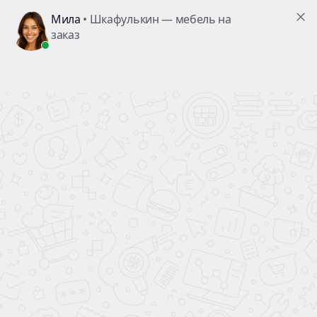
Заказ №22910